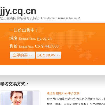
jjy.cq.cn
您正在访问的域名可以转让!This domain name is for sale!
一口价出售中！
域名
jjy.cq.cn
Domain Name:
售价
CNY 4417.00
Listing Price:
立即购买
BUY NOW
>>
>>
域名交易方式：
通过金名网(4.cn) 中介交易
金名网(4.cn)是全球领先的域名交易服务机
简单、安全、专业的第三方服务！ 为了保证交