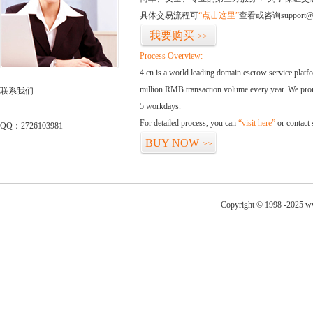
具体交易流程可
“点击这里”
查看或咨询support@
我要购买
>>
Process Overview:
4.cn is a world leading domain escrow service plat
million RMB transaction volume every year. We promi
联系我们
5 workdays.
For detailed process, you can
“visit here”
or contact
QQ：2726103981
BUY NOW
>>
Copyright © 1998 -2025 ww